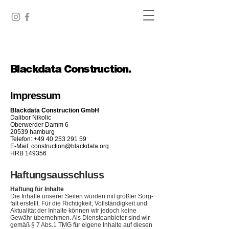
Blackdata Network.
Blackdata Construction.
Impressum
Blackdata Construction GmbH
Dalibor Nikolic
Oberwerder Damm 6
20539 hamburg
Telefon: +49 40 253 291 59
E-Mail:
construction@blackdata.org
HRB 149356
Haf­tungs­aus­schluss
Haf­tung für Inhalte
Die Inhalte unse­rer Sei­ten wur­den mit größ­ter Sorg­
falt erstellt. Für die Rich­tig­keit, Voll­stän­dig­keit und
Aktua­li­tät der Inhalte kön­nen wir jedoch keine
Gewähr über­neh­men. Als Diens­te­an­bie­ter sind wir
gemäß § 7 Abs.1 TMG für eigene Inhalte auf die­sen