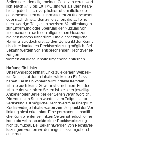
Sei­ten nach den all­ge­mei­nen Geset­zen ver­ant­wort­
lich. Nach §§ 8 bis 10 TMG sind wir als Diens­te­an­
bie­ter jedoch nicht ver­pflich­tet, über­mit­telte oder
gespei­cherte fremde Infor­ma­tio­nen zu über­wa­chen
oder nach Umstän­den zu for­schen, die auf eine
rechts­wid­rige Tätig­keit hin­wei­sen. Ver­pflich­tun­gen
zur Ent­fer­nung oder Sper­rung der Nut­zung von
Infor­ma­tio­nen nach den all­ge­mei­nen Geset­zen
blei­ben hier­von unbe­rührt. Eine dies­be­züg­li­che
Haf­tung ist jedoch erst ab dem Zeit­punkt der Kennt­
nis einer kon­kre­ten Rechts­ver­let­zung mög­lich. Bei
Bekannt­wer­den von ent­spre­chen­den Rechts­ver­let­
zun­gen
wer­den wir diese Inhalte umge­hend entfernen.
Haf­tung für Links
Unser Ange­bot ent­hält Links zu exter­nen Web­sei­
ten Drit­ter, auf deren Inhalte wir kei­nen Ein­fluss
haben. Des­halb kön­nen wir für diese frem­den
Inhalte auch keine Gewähr über­neh­men. Für die
Inhalte der ver­link­ten Sei­ten ist stets der jewei­lige
Anbie­ter oder Betrei­ber der Sei­ten ver­ant­wort­lich.
Die ver­link­ten Sei­ten wur­den zum Zeit­punkt der
Ver­lin­kung auf mög­li­che Rechts­ver­stöße über­prüft.
Rechts­wid­rige Inhalte waren zum Zeit­punkt der Ver­
lin­kung nicht erkenn­bar. Eine per­ma­nente inhalt­li­
che Kon­trolle der ver­link­ten Sei­ten ist jedoch ohne
kon­krete Anhalts­punkte einer Rechts­ver­let­zung
nicht zumut­bar. Bei Bekannt­wer­den von Rechts­ver­
let­zun­gen wer­den wir der­ar­tige Links umge­hend
entfernen.