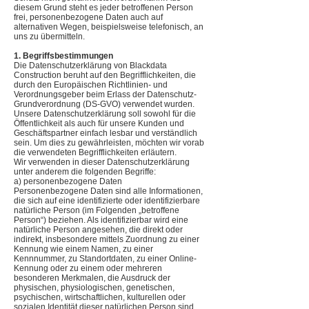
diesem Grund steht es jeder betroffenen Person
frei, personenbezogene Daten auch auf
alternativen Wegen, beispielsweise telefonisch, an
uns zu übermitteln.
1. Begriffsbestimmungen
Die Datenschutzerklärung von Blackdata
Construction beruht auf den Begrifflichkeiten, die
durch den Europäischen Richtlinien- und
Verordnungsgeber beim Erlass der Datenschutz-
Grundverordnung (DS-GVO) verwendet wurden.
Unsere Datenschutzerklärung soll sowohl für die
Öffentlichkeit als auch für unsere Kunden und
Geschäftspartner einfach lesbar und verständlich
sein. Um dies zu gewährleisten, möchten wir vorab
die verwendeten Begrifflichkeiten erläutern.
Wir verwenden in dieser Datenschutzerklärung
unter anderem die folgenden Begriffe:
a) personenbezogene Daten
Personenbezogene Daten sind alle Informationen,
die sich auf eine identifizierte oder identifizierbare
natürliche Person (im Folgenden „betroffene
Person“) beziehen. Als identifizierbar wird eine
natürliche Person angesehen, die direkt oder
indirekt, insbesondere mittels Zuordnung zu einer
Kennung wie einem Namen, zu einer
Kennnummer, zu Standortdaten, zu einer Online-
Kennung oder zu einem oder mehreren
besonderen Merkmalen, die Ausdruck der
physischen, physiologischen, genetischen,
psychischen, wirtschaftlichen, kulturellen oder
sozialen Identität dieser natürlichen Person sind,