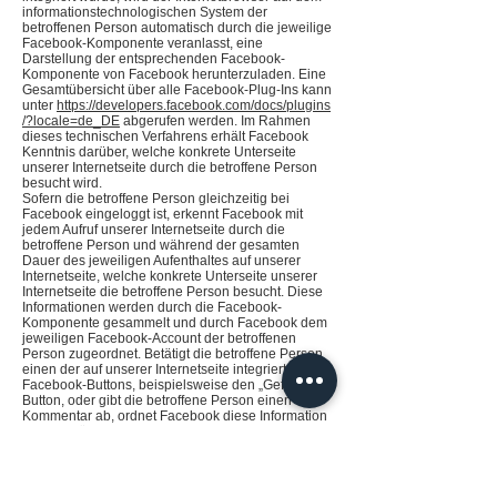
informationstechnologischen System der
betroffenen Person automatisch durch die jeweilige
Facebook-Komponente veranlasst, eine
Darstellung der entsprechenden Facebook-
Komponente von Facebook herunterzuladen. Eine
Gesamtübersicht über alle Facebook-Plug-Ins kann
unter
https://developers.facebook.com/docs/plugins
/?locale=de_DE
abgerufen werden. Im Rahmen
dieses technischen Verfahrens erhält Facebook
Kenntnis darüber, welche konkrete Unterseite
unserer Internetseite durch die betroffene Person
besucht wird.
Sofern die betroffene Person gleichzeitig bei
Facebook eingeloggt ist, erkennt Facebook mit
jedem Aufruf unserer Internetseite durch die
betroffene Person und während der gesamten
Dauer des jeweiligen Aufenthaltes auf unserer
Internetseite, welche konkrete Unterseite unserer
Internetseite die betroffene Person besucht. Diese
Informationen werden durch die Facebook-
Komponente gesammelt und durch Facebook dem
jeweiligen Facebook-Account der betroffenen
Person zugeordnet. Betätigt die betroffene Person
einen der auf unserer Internetseite integrierten
Facebook-Buttons, beispielsweise den „Gefällt mir“-
Button, oder gibt die betroffene Person einen
Kommentar ab, ordnet Facebook diese Information
dem persönlichen Facebook-Benutzerkonto der
betroffenen Person zu und speichert diese
personenbezogenen Daten.
Facebook erhält über die Facebook-Komponente
immer dann eine Information darüber, dass die