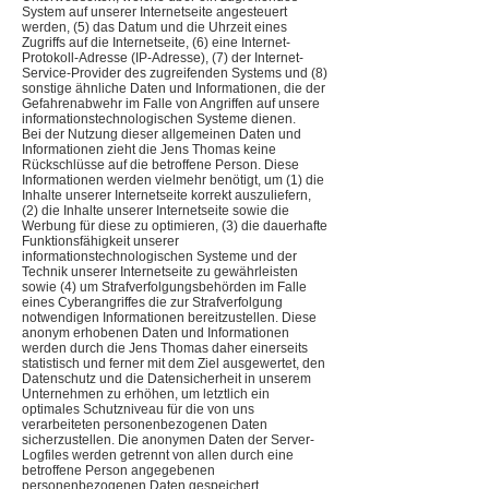
System auf unserer Internetseite angesteuert
werden, (5) das Datum und die Uhrzeit eines
Zugriffs auf die Internetseite, (6) eine Internet-
Protokoll-Adresse (IP-Adresse), (7) der Internet-
Service-Provider des zugreifenden Systems und (8)
sonstige ähnliche Daten und Informationen, die der
Gefahrenabwehr im Falle von Angriffen auf unsere
informationstechnologischen Systeme dienen.
Bei der Nutzung dieser allgemeinen Daten und
Informationen zieht die Jens Thomas keine
Rückschlüsse auf die betroffene Person. Diese
Informationen werden vielmehr benötigt, um (1) die
Inhalte unserer Internetseite korrekt auszuliefern,
(2) die Inhalte unserer Internetseite sowie die
Werbung für diese zu optimieren, (3) die dauerhafte
Funktionsfähigkeit unserer
informationstechnologischen Systeme und der
Technik unserer Internetseite zu gewährleisten
sowie (4) um Strafverfolgungsbehörden im Falle
eines Cyberangriffes die zur Strafverfolgung
notwendigen Informationen bereitzustellen. Diese
anonym erhobenen Daten und Informationen
werden durch die Jens Thomas daher einerseits
statistisch und ferner mit dem Ziel ausgewertet, den
Datenschutz und die Datensicherheit in unserem
Unternehmen zu erhöhen, um letztlich ein
optimales Schutzniveau für die von uns
verarbeiteten personenbezogenen Daten
sicherzustellen. Die anonymen Daten der Server-
Logfiles werden getrennt von allen durch eine
betroffene Person angegebenen
personenbezogenen Daten gespeichert.