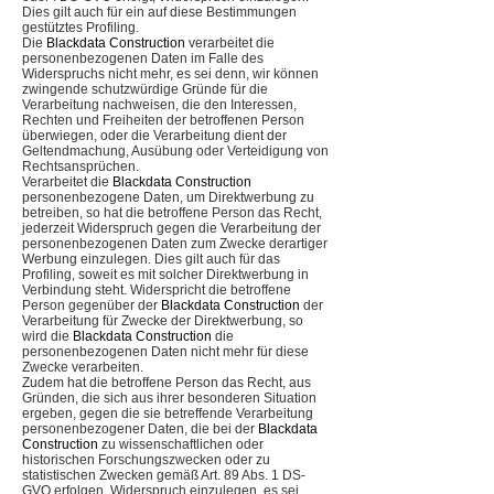
Dies gilt auch für ein auf diese Bestimmungen
gestütztes Profiling.
Die
Blackdata Construction
verarbeitet die
personenbezogenen Daten im Falle des
Widerspruchs nicht mehr, es sei denn, wir können
zwingende schutzwürdige Gründe für die
Verarbeitung nachweisen, die den Interessen,
Rechten und Freiheiten der betroffenen Person
überwiegen, oder die Verarbeitung dient der
Geltendmachung, Ausübung oder Verteidigung von
Rechtsansprüchen.
Verarbeitet die
Blackdata Construction
personenbezogene Daten, um Direktwerbung zu
betreiben, so hat die betroffene Person das Recht,
jederzeit Widerspruch gegen die Verarbeitung der
personenbezogenen Daten zum Zwecke derartiger
Werbung einzulegen. Dies gilt auch für das
Profiling, soweit es mit solcher Direktwerbung in
Verbindung steht. Widerspricht die betroffene
Person gegenüber der
Blackdata Construction
der
Verarbeitung für Zwecke der Direktwerbung, so
wird die
Blackdata Construction
die
personenbezogenen Daten nicht mehr für diese
Zwecke verarbeiten.
Zudem hat die betroffene Person das Recht, aus
Gründen, die sich aus ihrer besonderen Situation
ergeben, gegen die sie betreffende Verarbeitung
personenbezogener Daten, die bei der
Blackdata
Construction
zu wissenschaftlichen oder
historischen Forschungszwecken oder zu
statistischen Zwecken gemäß Art. 89 Abs. 1 DS-
GVO erfolgen, Widerspruch einzulegen, es sei