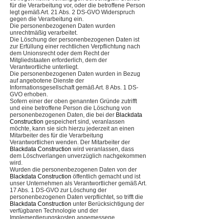
für die Verarbeitung vor, oder die betroffene Person
legt gemäß Art. 21 Abs. 2 DS-GVO Widerspruch
gegen die Verarbeitung ein.
Die personenbezogenen Daten wurden
unrechtmäßig verarbeitet.
Die Löschung der personenbezogenen Daten ist
zur Erfüllung einer rechtlichen Verpflichtung nach
dem Unionsrecht oder dem Recht der
Mitgliedstaaten erforderlich, dem der
Verantwortliche unterliegt.
Die personenbezogenen Daten wurden in Bezug
auf angebotene Dienste der
Informationsgesellschaft gemäß Art. 8 Abs. 1 DS-
GVO erhoben.
Sofern einer der oben genannten Gründe zutrifft
und eine betroffene Person die Löschung von
personenbezogenen Daten, die bei der
Blackdata
Construction
gespeichert sind, veranlassen
möchte, kann sie sich hierzu jederzeit an einen
Mitarbeiter des für die Verarbeitung
Verantwortlichen wenden. Der Mitarbeiter der
Blackdata Construction
wird veranlassen, dass
dem Löschverlangen unverzüglich nachgekommen
wird.
Wurden die personenbezogenen Daten von der
Blackdata Construction
öffentlich gemacht und ist
unser Unternehmen als Verantwortlicher gemäß Art.
17 Abs. 1 DS-GVO zur Löschung der
personenbezogenen Daten verpflichtet, so trifft die
Blackdata Construction
unter Berücksichtigung der
verfügbaren Technologie und der
Implementierungskosten angemessene