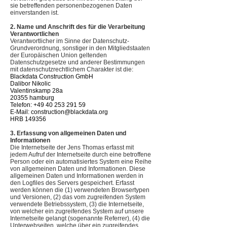
sie betreffenden personenbezogenen Daten
einverstanden ist.
2. Name und Anschrift des für die Verarbeitung
Verantwortlichen
Verantwortlicher im Sinne der Datenschutz-
Grundverordnung, sonstiger in den Mitgliedstaaten
der Europäischen Union geltenden
Datenschutzgesetze und anderer Bestimmungen
mit datenschutzrechtlichem Charakter ist die:
Blackdata Construction GmbH
Dalibor Nikolic
Valentinskamp 28a
20355 hamburg
Telefon: +49 40 253 291 59
E-Mail:
construction@blackdata.org
HRB 149356
3. Erfassung von allgemeinen Daten und
Informationen
Die Internetseite der Jens Thomas erfasst mit
jedem Aufruf der Internetseite durch eine betroffene
Person oder ein automatisiertes System eine Reihe
von allgemeinen Daten und Informationen. Diese
allgemeinen Daten und Informationen werden in
den Logfiles des Servers gespeichert. Erfasst
werden können die (1) verwendeten Browsertypen
und Versionen, (2) das vom zugreifenden System
verwendete Betriebssystem, (3) die Internetseite,
von welcher ein zugreifendes System auf unsere
Internetseite gelangt (sogenannte Referrer), (4) die
Unterwebseiten, welche über ein zugreifendes