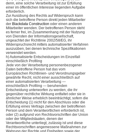
denn, eine solche Verarbeitung ist zur Erfüllung
einer im öffentlichen Interesse liegenden Aufgabe
erforderlich.
Zur Ausübung des Rechts auf Widerspruch kann
sich die betroffene Person direkt jeden Mitarbeiter
der
Blackdata Construction
oder einen anderen
Mitarbeiter wenden. Der betroffenen Person steht
es ferner frei, im Zusammenhang mit der Nutzung
von Diensten der Informationsgesellschaft,
ungeachtet der Richtlinie 2002/58/EG, ihr
Widerspruchsrecht mittels automatisierter Verfahren
auszuüben, bei denen technische Spezifikationen
verwendet werden.
h) Automatisierte Entscheidungen im Einzelfall
einschließlich Profiling
Jede von der Verarbeitung personenbezogener
Daten betroffene Person hat das vom
Europäischen Richtlinien- und Verordnungsgeber
gewährte Recht, nicht einer ausschließlich auf
einer automatisierten Verarbeitung —
einschließlich Profiling — beruhenden
Entscheidung unterworfen zu werden, die ihr
gegenüber rechtliche Wirkung entfaltet oder sie in
ähnlicher Weise erheblich beeinträchtigt, sofern die
Entscheidung (1) nicht für den Abschluss oder die
Erfüllung eines Vertrags zwischen der betroffenen
Person und dem Verantwortlichen erforderlich ist,
oder (2) aufgrund von Rechtsvorschriften der Union
oder der Mitgliedstaaten, denen der
Verantwortliche unterliegt, zulässig ist und diese
Rechtsvorschriften angemessene Maßnahmen zur
Wahrung der Rechte und Freiheiten sowie der