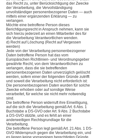
das Recht zu, unter Berücksichtigung der Zwecke
der Verarbeitung, die Vervollständigung
unvollständiger personenbezogener Daten — auch
mittels einer ergänzenden Erklärung — zu
verlangen.
Möchte eine betroffene Person dieses
Berichtigungsrecht in Anspruch nehmen, kann sie
sich hierzu jederzeit an einen Mitarbeiter des für
die Verarbeitung Verantwortlichen wenden.
d) Recht auf Löschung (Recht auf Vergessen
werden)
Jede von der Verarbeitung personenbezogener
Daten betroffene Person hat das vom
Europäischen Richtlinien- und Verordnungsgeber
gewährte Recht, von dem Verantwortlichen zu
verlangen, dass die sie betreffenden
personenbezogenen Daten unverzüglich gelöscht
werden, sofern einer der folgenden Gründe zutrifft
und soweit die Verarbeitung nicht erforderlich ist:
Die personenbezogenen Daten wurden für solche
Zwecke erhoben oder auf sonstige Weise
verarbeitet, für welche sie nicht mehr notwendig
sind.
Die betroffene Person widerruft ihre Einwilligung,
auf die sich die Verarbeitung gemäß Art. 6 Abs. 1
Buchstabe a DS-GVO oder Art. 9 Abs. 2 Buchstabe
a DS-GVO stützte, und es fehlt an einer
anderweitigen Rechtsgrundlage für die
Verarbeitung.
Die betroffene Person legt gemäß Art. 21 Abs. 1 DS-
GVO Widerspruch gegen die Verarbeitung ein, und
es liegen keine vorrangigen berechtigten Gründe