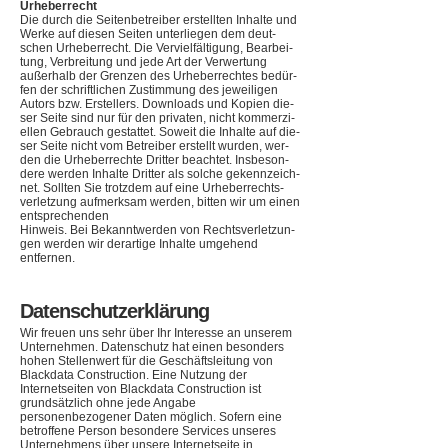
Urhe­ber­recht
Die durch die Sei­ten­be­trei­ber erstell­ten Inhalte und
Werke auf die­sen Sei­ten unter­lie­gen dem deut­
schen Urhe­ber­recht. Die Ver­viel­fäl­ti­gung, Bear­bei­
tung, Ver­brei­tung und jede Art der Ver­wer­tung
außer­halb der Gren­zen des Urhe­ber­rech­tes bedür­
fen der schrift­li­chen Zustim­mung des jewei­li­gen
Autors bzw. Erstel­lers. Down­loads und Kopien die­
ser Seite sind nur für den pri­va­ten, nicht kom­mer­zi­
el­len Gebrauch gestat­tet. Soweit die Inhalte auf die­
ser Seite nicht vom Betrei­ber erstellt wur­den, wer­
den die Urhe­ber­rechte Drit­ter beach­tet. Ins­be­son­
dere wer­den Inhalte Drit­ter als sol­che gekenn­zeich­
net. Soll­ten Sie trotz­dem auf eine Urhe­ber­rechts­
ver­let­zung auf­merk­sam wer­den, bit­ten wir um einen
ent­spre­chen­den
Hin­weis. Bei Bekannt­wer­den von Rechts­ver­let­zun­
gen wer­den wir der­ar­tige Inhalte umge­hend
entfernen.
Datenschutzerklärung
Wir freuen uns sehr über Ihr Interesse an unserem
Unternehmen. Datenschutz hat einen besonders
hohen Stellenwert für die Geschäftsleitung von
Blackdata Construction. Eine Nutzung der
Internetseiten von Blackdata Construction ist
grundsätzlich ohne jede Angabe
personenbezogener Daten möglich. Sofern eine
betroffene Person besondere Services unseres
Unternehmens über unsere Internetseite in