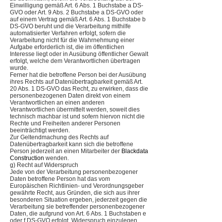
Einwilligung gemäß Art. 6 Abs. 1 Buchstabe a DS-
GVO oder Art. 9 Abs. 2 Buchstabe a DS-GVO oder
auf einem Vertrag gemäß Art. 6 Abs. 1 Buchstabe b
DS-GVO beruht und die Verarbeitung mithilfe
automatisierter Verfahren erfolgt, sofern die
Verarbeitung nicht für die Wahrnehmung einer
Aufgabe erforderlich ist, die im öffentlichen
Interesse liegt oder in Ausübung öffentlicher Gewalt
erfolgt, welche dem Verantwortlichen übertragen
wurde.
Ferner hat die betroffene Person bei der Ausübung
ihres Rechts auf Datenübertragbarkeit gemäß Art.
20 Abs. 1 DS-GVO das Recht, zu erwirken, dass die
personenbezogenen Daten direkt von einem
Verantwortlichen an einen anderen
Verantwortlichen übermittelt werden, soweit dies
technisch machbar ist und sofern hiervon nicht die
Rechte und Freiheiten anderer Personen
beeinträchtigt werden.
Zur Geltendmachung des Rechts auf
Datenübertragbarkeit kann sich die betroffene
Person jederzeit an einen Mitarbeiter der
Blackdata
Construction
wenden.
g) Recht auf Widerspruch
Jede von der Verarbeitung personenbezogener
Daten betroffene Person hat das vom
Europäischen Richtlinien- und Verordnungsgeber
gewährte Recht, aus Gründen, die sich aus ihrer
besonderen Situation ergeben, jederzeit gegen die
Verarbeitung sie betreffender personenbezogener
Daten, die aufgrund von Art. 6 Abs. 1 Buchstaben e
oder f DS-GVO erfolgt, Widerspruch einzulegen.